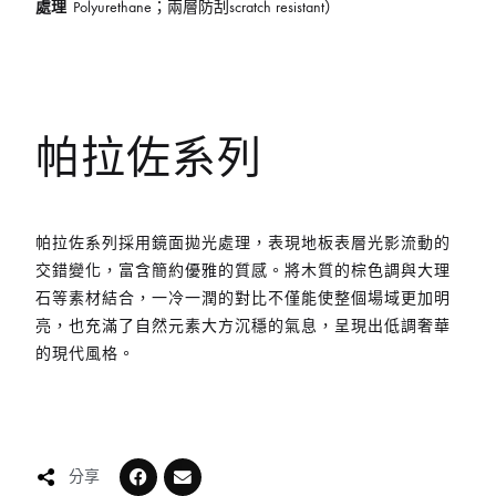
處理
Polyurethane；兩層防刮scratch resistant）
帕拉佐系列
帕拉佐系列採用鏡面拋光處理，表現地板表層光影流動的
交錯變化，富含簡約優雅的質感。將木質的棕色調與大理
石等素材結合，一冷一潤的對比不僅能使整個場域更加明
亮，也充滿了自然元素大方沉穩的氣息，呈現出低調奢華
的現代風格。
分享