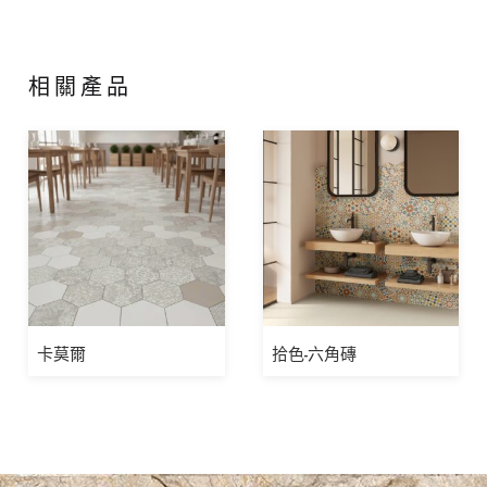
相關產品
卡莫爾
拾色-六角磚