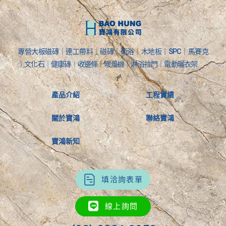
專營大板磁磚｜連工帶料｜磁磚｜衛浴｜木地板｜SPC｜馬賽克
｜文化石｜健康磚｜收邊條｜暖風機｜淋浴拉門｜電動曬衣架
產品介紹
工程實績
關於寶鴻
聯絡寶鴻
寶鴻新知
填洽詢表單
線上詢問