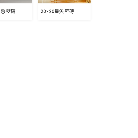
初戀-壁磚
20×20星矢-壁磚
5×30表參道之丘-