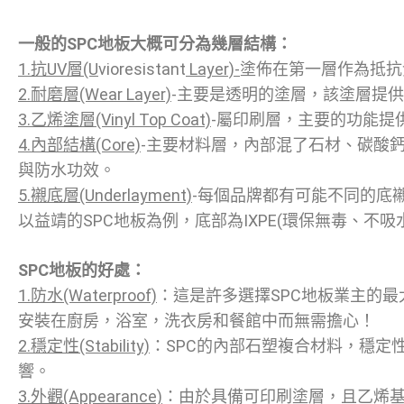
一般的SPC地板大概可分為幾層結構：
1.抗UV層(U
vioresistant
Layer)-
塗佈在第一層作為抵抗
2.耐磨層(Wear Layer)
-主要是透明的塗層，該塗層提
3.乙烯塗層(Vinyl Top Coat)
-屬印刷層，主要的功能提
4.內部結構(Core)
-主要材料層，內部混了石材、碳酸
與防水功效。
5.襯底層(Underlayment)
-每個品牌都有可能不同的底
以益靖的SPC地板為例，底部為IXPE(環保無毒、不
SPC地板的好處：
1.防水(Waterproof)
：這是許多選擇SPC地板業主的
安裝在廚房，浴室，洗衣房和餐館中而無需擔心！
2.穩定性(Stability)
：SPC的內部石塑複合材料，穩定
響。
3.外觀(Appearance)
：由於具備可印刷塗層，且乙烯基