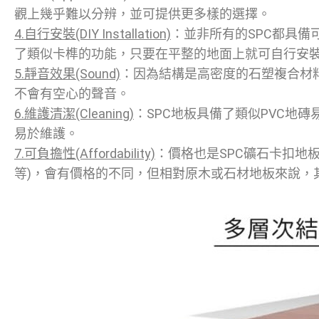
觀上幾乎難以分辨，並可提供更多樣的選擇。
4.自行安裝(DIY Installation)
：並非所有的SPC都具備
了類似卡榫的功能，只要在平整的地面上就可自行安
5.靜音效果(Sound)
：因為結構是高密度的石塑複合材
不會有空心的聲音。
6.維護清潔(Cleaning)
：SPC地板具備了類似PVC地
易於維護。
7.可負擔性(Affordability)
：價格也是SPC礦石卡扣地
等)，會有價格的不同，但相對原木或石材地板來說，