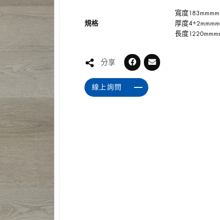
寬度183mmmm
規格
厚度4+2mmmm
長度1220mmm
分享
線上詢問