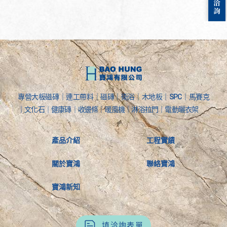
專營大板磁磚｜連工帶料｜磁磚｜衛浴｜木地板｜SPC｜馬賽克
｜文化石｜健康磚｜收邊條｜暖風機｜淋浴拉門｜電動曬衣架
產品介紹
工程實績
關於寶鴻
聯絡寶鴻
寶鴻新知
填洽詢表單