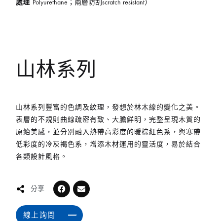
處理
Polyurethane；兩層防刮scratch resistant）
山林系列
山林系列豐富的色調及紋理，發想於林木線的變化之美。
表層的不規則曲線疏密有致、大膽鮮明，完整呈現木質的
原始美感，並分別融入熱帶高彩度的暖棕紅色系，與寒帶
低彩度的冷灰褐色系，增添木材運用的靈活度，易於結合
各類設計風格。
分享
線上詢問