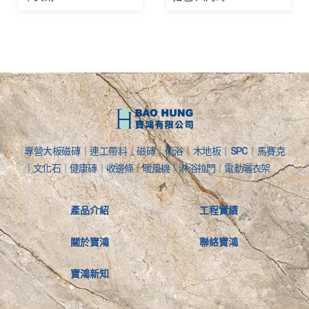
專營大板磁磚｜連工帶料｜磁磚｜衛浴｜木地板｜SPC｜馬賽克
｜文化石｜健康磚｜收邊條｜暖風機｜淋浴拉門｜電動曬衣架
產品介紹
工程實績
關於寶鴻
聯絡寶鴻
寶鴻新知