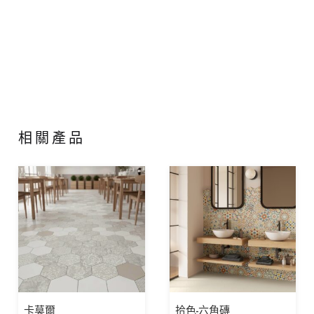
相關產品
卡莫爾
拾色-六角磚