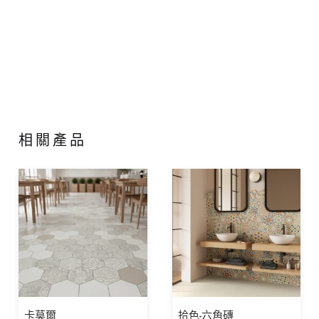
相關產品
卡莫爾
拾色-六角磚