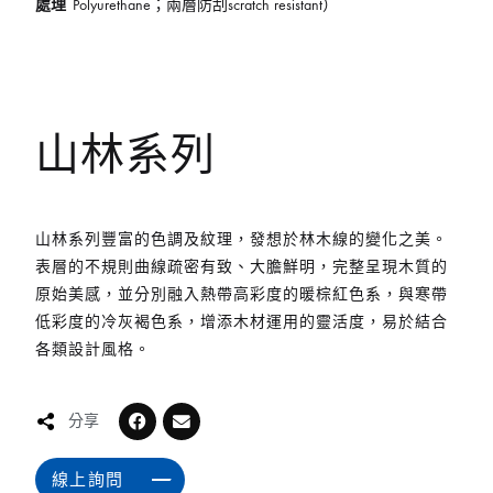
處理
Polyurethane；兩層防刮scratch resistant）
山林系列
山林系列豐富的色調及紋理，發想於林木線的變化之美。
表層的不規則曲線疏密有致、大膽鮮明，完整呈現木質的
原始美感，並分別融入熱帶高彩度的暖棕紅色系，與寒帶
低彩度的冷灰褐色系，增添木材運用的靈活度，易於結合
各類設計風格。
分享
線上詢問