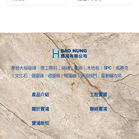
專營大板磁磚｜連工帶料｜磁磚｜衛浴｜木地板｜SPC｜馬賽克
｜文化石｜健康磚｜收邊條｜暖風機｜淋浴拉門｜電動曬衣架
產品介紹
工程實績
關於寶鴻
聯絡寶鴻
寶鴻新知