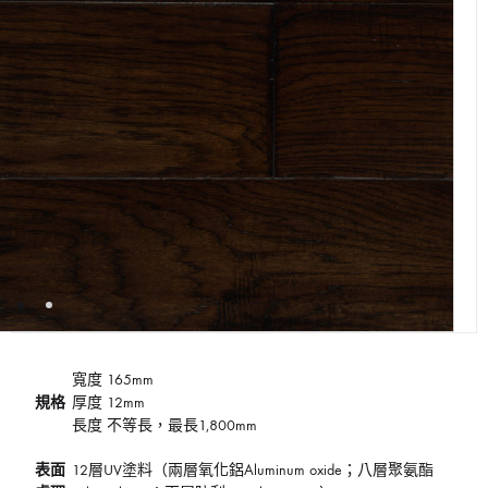
寬度 165mm
規格
厚度 12mm
長度 不等長，最長1,800mm
表面
12層UV塗料（兩層氧化鋁Aluminum oxide；八層聚氨酯