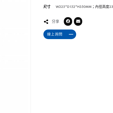
尺寸
W225*D152*H350MM；內徑高度2
分享
線上詢問