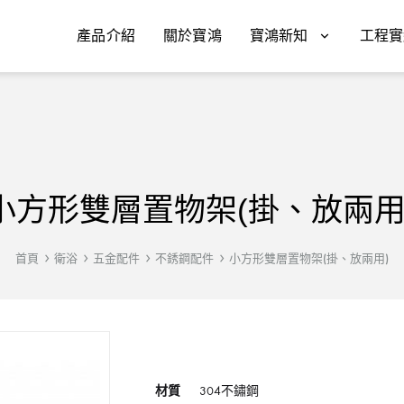
產品介紹
關於寶鴻
寶鴻新知
工程實
小方形雙層置物架(掛、放兩用
首頁
衛浴
五金配件
不銹鋼配件
小方形雙層置物架(掛、放兩用)
材質
304不鏽鋼