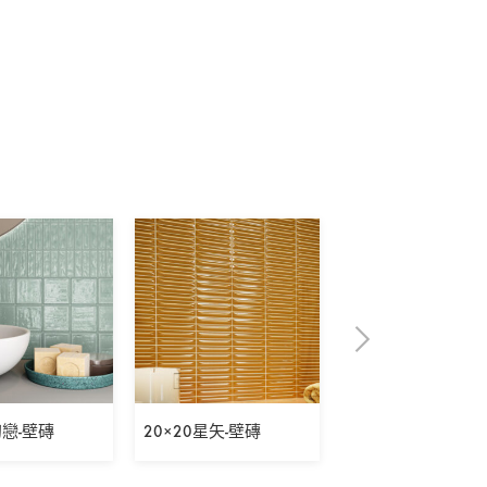
初戀-壁磚
20×20星矢-壁磚
5×30表參道之丘-