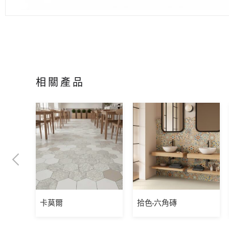
相關產品
卡莫爾
拾色-六角磚