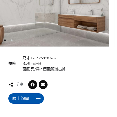
尺寸:120*260*0.6cm
規格
產地:西班牙
面感:亮/霧-5模面(隨機出貨)
分享
線上詢問