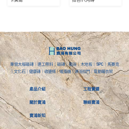
專營大板磁磚｜連工帶料｜磁磚｜衛浴｜木地板｜SPC｜馬賽克
｜文化石｜健康磚｜收邊條｜暖風機｜淋浴拉門｜電動曬衣架
產品介紹
工程實績
關於寶鴻
聯絡寶鴻
寶鴻新知