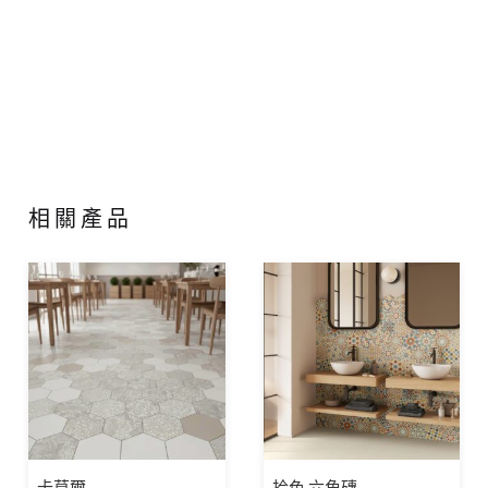
相關產品
卡莫爾
拾色-六角磚