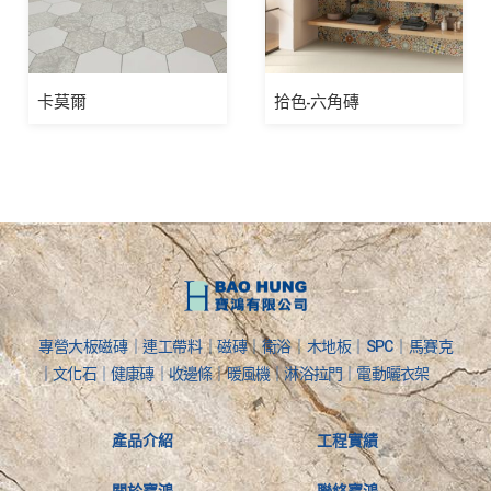
卡莫爾
拾色-六角磚
專營大板磁磚｜連工帶料｜磁磚｜衛浴｜木地板｜SPC｜馬賽克
｜文化石｜健康磚｜收邊條｜暖風機｜淋浴拉門｜電動曬衣架
產品介紹
工程實績