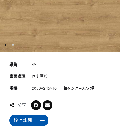
導角
4V
表面處理
同步壓紋
規格
2050×245×10mm 每包5 片=0.76 坪
分享
線上詢問