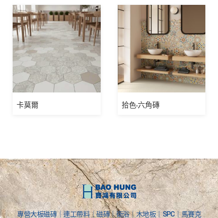
卡莫爾
拾色-六角磚
專營大板磁磚｜連工帶料｜磁磚｜衛浴｜木地板｜SPC｜馬賽克