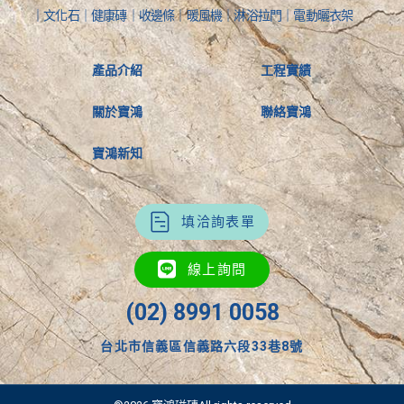
｜文化石｜健康磚｜收邊條｜暖風機｜淋浴拉門｜電動曬衣架
產品介紹
工程實績
關於寶鴻
聯絡寶鴻
寶鴻新知
填洽詢表單
線上詢問
(02) 8991 0058
台北市信義區信義路六段33巷8號