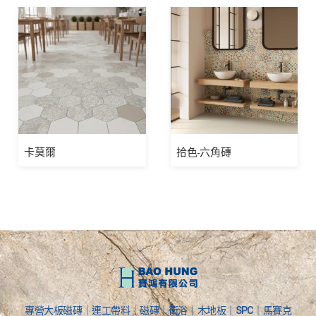
卡莫爾
拾色-六角磚
專營大板磁磚｜連工帶料｜磁磚｜衛浴｜木地板｜SPC｜馬賽克