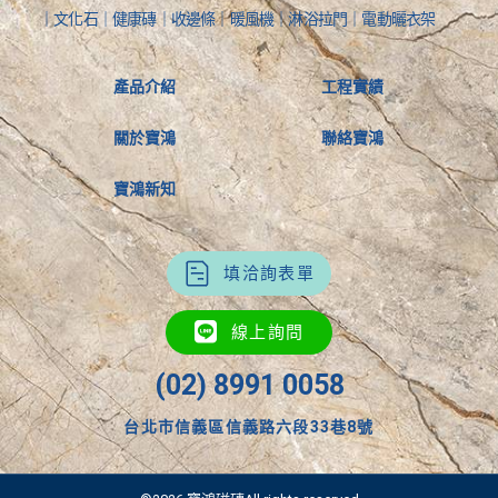
｜文化石｜健康磚｜收邊條｜暖風機｜淋浴拉門｜電動曬衣架
產品介紹
工程實績
關於寶鴻
聯絡寶鴻
寶鴻新知
填洽詢表單
線上詢問
(02) 8991 0058
台北市信義區信義路六段33巷8號