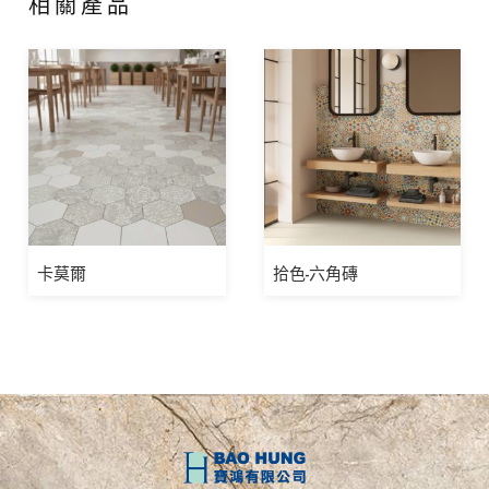
相關產品
卡莫爾
拾色-六角磚