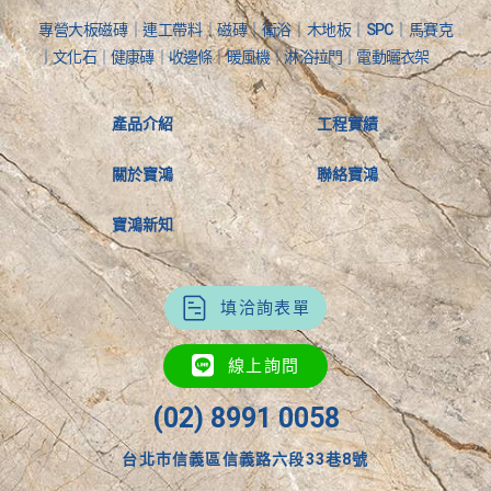
專營大板磁磚｜連工帶料｜磁磚｜衛浴｜木地板｜SPC｜馬賽克
｜文化石｜健康磚｜收邊條｜暖風機｜淋浴拉門｜電動曬衣架
產品介紹
工程實績
關於寶鴻
聯絡寶鴻
寶鴻新知
填洽詢表單
線上詢問
(02) 8991 0058
台北市信義區信義路六段33巷8號