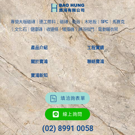
專營大板磁磚｜連工帶料｜磁磚｜衛浴｜木地板｜SPC｜馬賽克
｜文化石｜健康磚｜收邊條｜暖風機｜淋浴拉門｜電動曬衣架
產品介紹
工程實績
關於寶鴻
聯絡寶鴻
寶鴻新知
填洽詢表單
線上詢問
(02) 8991 0058