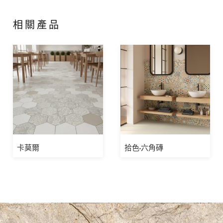
相關產品
卡莫爾
拾色-六角磚