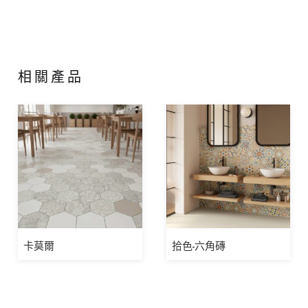
相關產品
卡莫爾
拾色-六角磚