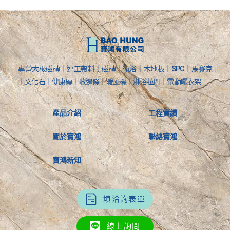
專營大板磁磚｜連工帶料｜磁磚｜衛浴｜木地板｜SPC｜馬賽克
｜文化石｜健康磚｜收邊條｜暖風機｜淋浴拉門｜電動曬衣架
產品介紹
工程實績
關於寶鴻
聯絡寶鴻
寶鴻新知
填洽詢表單
線上詢問