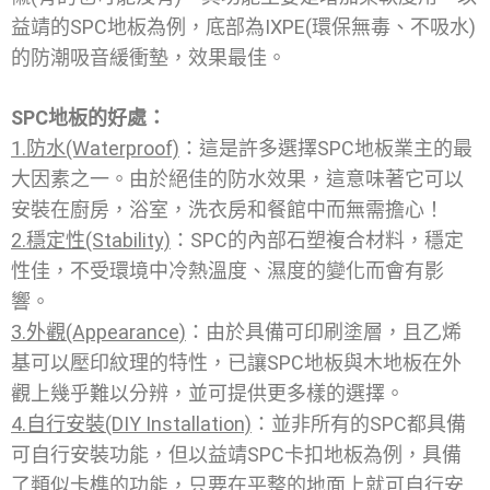
益靖的SPC地板為例，底部為IXPE(環保無毒、不吸水)
的防潮吸音緩衝墊，效果最佳。
SPC地板的好處：
1.防水(Waterproof)
：這是許多選擇SPC地板業主的最
大因素之一。由於絕佳的防水效果，這意味著它可以
安裝在廚房，浴室，洗衣房和餐館中而無需擔心！
2.穩定性(Stability)
：SPC的內部石塑複合材料，穩定
性佳，不受環境中冷熱溫度、濕度的變化而會有影
響。
3.外觀(Appearance)
：由於具備可印刷塗層，且乙烯
基可以壓印紋理的特性，已讓SPC地板與木地板在外
觀上幾乎難以分辨，並可提供更多樣的選擇。
4.自行安裝(DIY Installation)
：並非所有的SPC都具備
可自行安裝功能，但以益靖SPC卡扣地板為例，具備
了類似卡榫的功能，只要在平整的地面上就可自行安