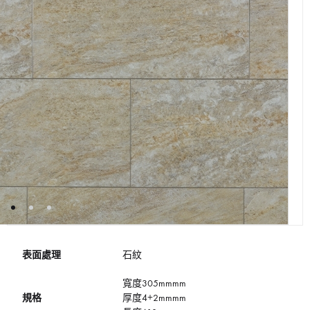
表面處理
石紋
寬度305mmmm
規格
厚度4+2mmmm