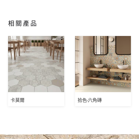
相關產品
卡莫爾
拾色-六角磚