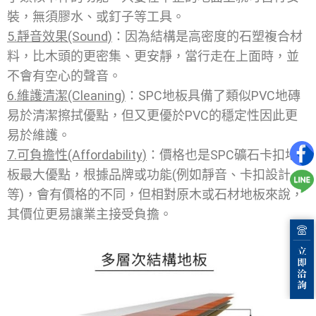
裝，無須膠水、或釘子等工具。
5.靜音效果(Sound)
：因為結構是高密度的石塑複合材
料，比木頭的更密集、更安靜，當行走在上面時，並
不會有空心的聲音。
6.維護清潔(Cleaning)
：SPC地板具備了類似PVC地磚
易於清潔擦拭優點，但又更優於PVC的穩定性因此更
易於維護。
7.可負擔性(Affordability)
：價格也是SPC礦石卡扣地
板最大優點，根據品牌或功能(例如靜音、卡扣設計
等)，會有價格的不同，但相對原木或石材地板來說，
其價位更易讓業主接受負擔。