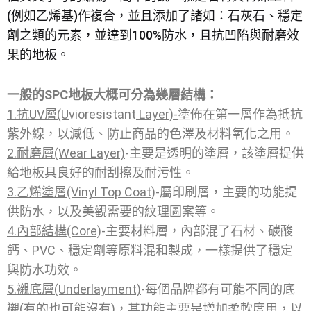
(例如乙烯基)作複合，並且添加了諸如：石灰石、穩定
劑之類的元素，並達到100%防水，且抗凹陷與耐磨效
果的地板。
一般的SPC地板大概可分為幾層結構：
1.抗UV層(U
vioresistant
Layer)-
塗佈在第一層作為抵抗
紫外線，以減低、防止商品的色澤及材料氧化之用。
2.耐磨層(Wear Layer)
-主要是透明的塗層，該塗層提供
給地板具良好的耐刮擦及耐污性。
3.乙烯塗層(Vinyl Top Coat)
-屬印刷層，主要的功能提
供防水，以及美觀需要的紋理圖案等。
4.內部結構(Core)
-主要材料層，內部混了石材、碳酸
鈣、PVC、穩定劑等原料混和製成，一樣提供了穩定
與防水功效。
5.襯底層(Underlayment)
-每個品牌都有可能不同的底
襯(有的也可能沒有)，其功能主要是增加柔軟度用，以