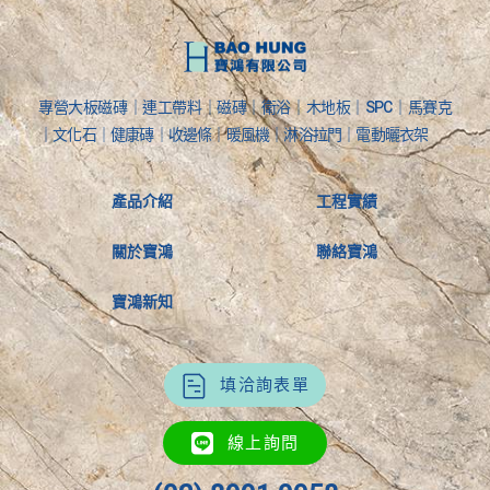
專營大板磁磚｜連工帶料｜磁磚｜衛浴｜木地板｜SPC｜馬賽克
｜文化石｜健康磚｜收邊條｜暖風機｜淋浴拉門｜電動曬衣架
產品介紹
工程實績
關於寶鴻
聯絡寶鴻
寶鴻新知
填洽詢表單
線上詢問