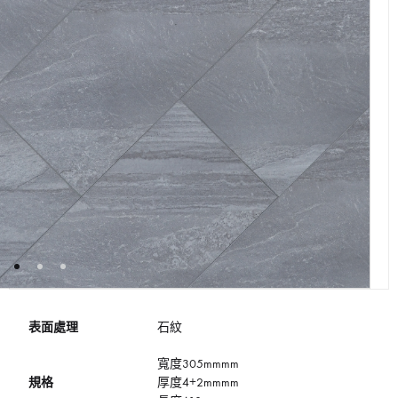
表面處理
石紋
寬度305mmmm
規格
厚度4+2mmmm