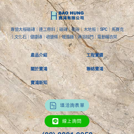
專營大板磁磚｜連工帶料｜磁磚｜衛浴｜木地板｜SPC｜馬賽克
｜文化石｜健康磚｜收邊條｜暖風機｜淋浴拉門｜電動曬衣架
產品介紹
工程實績
關於寶鴻
聯絡寶鴻
寶鴻新知
填洽詢表單
線上詢問