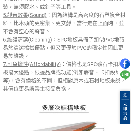
裝，無須膠水、或釘子等工具。
5.靜音效果(Sound)
：因為結構是高密度的石塑複合材
料，比木頭的更密集、更安靜，當行走在上面時，並
不會有空心的聲音。
6.維護清潔(Cleaning)
：SPC地板具備了類似PVC地磚
易於清潔擦拭優點，但又更優於PVC的穩定性因此更
易於維護。
7.可負擔性(Affordability)
：價格也是SPC礦石卡扣地
板最大優點，根據品牌或功能(例如靜音、卡扣設計
等)，會有價格的不同，但相對原木或石材地板來說，
其價位更易讓業主接受負擔。