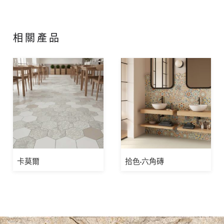
相關產品
卡莫爾
拾色-六角磚