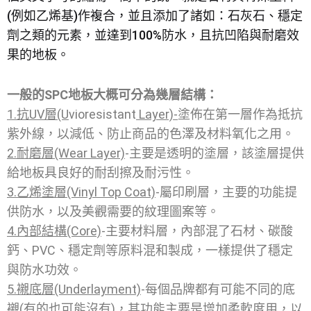
(例如乙烯基)作複合，並且添加了諸如：石灰石、穩定
劑之類的元素，並達到100%防水，且抗凹陷與耐磨效
果的地板。
一般的SPC地板大概可分為幾層結構：
1.抗UV層(U
vioresistant
Layer)-
塗佈在第一層作為抵抗
紫外線，以減低、防止商品的色澤及材料氧化之用。
2.耐磨層(Wear Layer)
-主要是透明的塗層，該塗層提供
給地板具良好的耐刮擦及耐污性。
3.乙烯塗層(Vinyl Top Coat)
-屬印刷層，主要的功能提
供防水，以及美觀需要的紋理圖案等。
4.內部結構(Core)
-主要材料層，內部混了石材、碳酸
鈣、PVC、穩定劑等原料混和製成，一樣提供了穩定
與防水功效。
5.襯底層(Underlayment)
-每個品牌都有可能不同的底
襯(有的也可能沒有)，其功能主要是增加柔軟度用，以