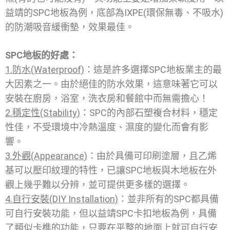
益靖的SPC地板為例，底部為IXPE(環保無毒、不吸水)
的防潮吸音緩衝墊，效果最佳。
SPC地板的好處：
1.防水(Waterproof)
：這是許多選擇SPC地板業主的最
大因素之一。由於絕佳的防水效果，這意味著它可以
安裝在廚房，浴室，洗衣房和餐館中而無需擔心！
2.穩定性(Stability)
：SPC的內部石塑複合材料，穩定
性佳，不受環境中冷熱溫度、濕度的變化而會有影
響。
3.外觀(Appearance)
：由於具備可印刷塗層，且乙烯
基可以壓印紋理的特性，已讓SPC地板與木地板在外
觀上幾乎難以分辨，並可提供更多樣的選擇。
4.自行安裝(DIY Installation)
：並非所有的SPC都具備
可自行安裝功能，但以益靖SPC卡扣地板為例，具備
了類似卡榫的功能，只要在平整的地面上就可自行安