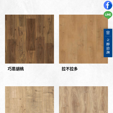
巧思胡桃
拉不拉多