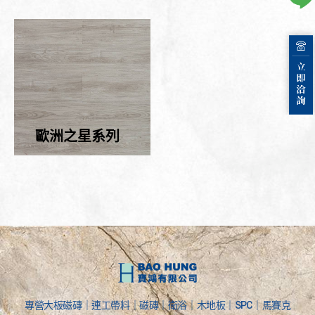
歐洲之星系列
專營大板磁磚｜連工帶料｜磁磚｜衛浴｜木地板｜SPC｜馬賽克