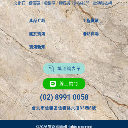
｜文化石｜健康磚｜收邊條｜暖風機｜淋浴拉門｜電動曬衣架
產品介紹
工程實績
關於寶鴻
聯絡寶鴻
寶鴻新知
填洽詢表單
線上詢問
(02) 8991 0058
台北市信義區信義路六段33巷8號
©2026 寶鴻磁磚All rights reserved