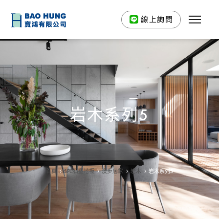
線上詢問
岩木系列5
首頁
SPC石塑地板
漫步居家
岩木
岩木系列5