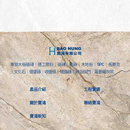
專營大板磁磚｜連工帶料｜磁磚｜衛浴｜木地板｜SPC｜馬賽克
｜文化石｜健康磚｜收邊條｜暖風機｜淋浴拉門｜電動曬衣架
產品介紹
工程實績
關於寶鴻
聯絡寶鴻
寶鴻新知