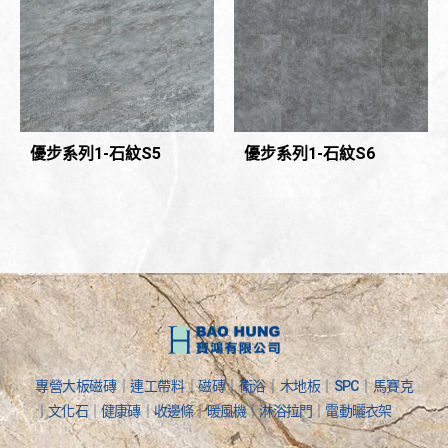
優步系列1-石紋S5
優步系列1-石紋S6
專營大板磁磚｜連工帶料｜磁磚｜衛浴｜木地板｜SPC｜馬賽克
｜文化石｜健康磚｜收邊條｜暖風機｜淋浴拉門｜電動曬衣架