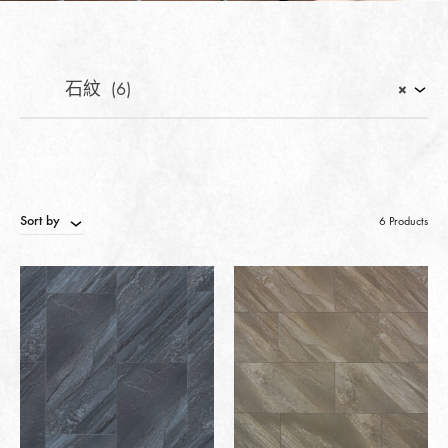
石紋 (6)
×
Sort by
6 Products