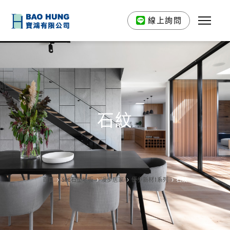
線上詢問
石紋
首頁
SPC石塑地板
漫步居家
優歩新材1系列
石紋