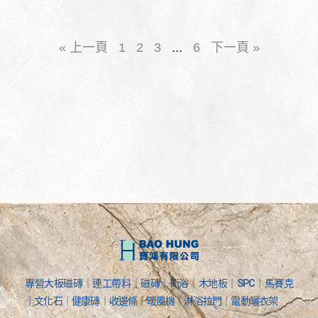
« 上一頁
1
2
3
...
6
下一頁 »
專營大板磁磚｜連工帶料｜磁磚｜衛浴｜木地板｜SPC｜馬賽克
｜文化石｜健康磚｜收邊條｜暖風機｜淋浴拉門｜電動曬衣架