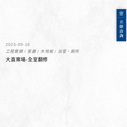
2025-09-16
工程實績
/
客廳
/
木地板
/
浴室、廁所
大直案場-全室翻修