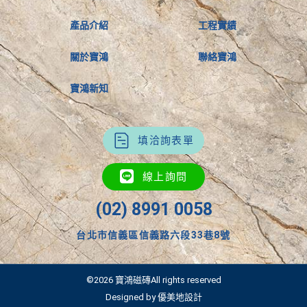
產品介紹
工程實績
關於寶鴻
聯絡寶鴻
寶鴻新知
填洽詢表單
線上詢問
(02) 8991 0058
台北市信義區信義路六段33巷8號
©2026 寶鴻磁磚All rights reserved
Designed by 優美地設計