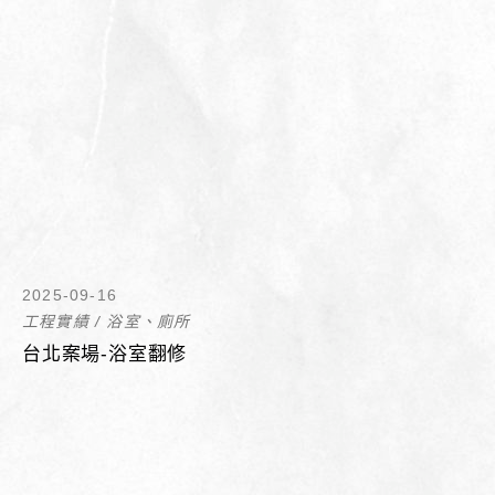
2025-09-16
工程實績
/
浴室、廁所
台北案場-浴室翻修