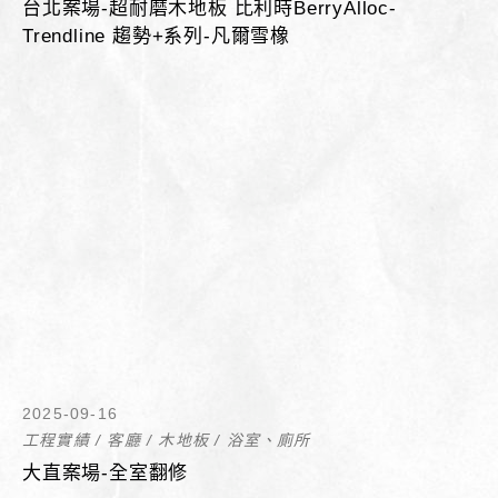
台北案場-超耐磨木地板 比利時BerryAlloc-
Trendline 趨勢+系列-凡爾雪橡
2025-09-16
工程實績
/
客廳
/
木地板
/
浴室、廁所
大直案場-全室翻修