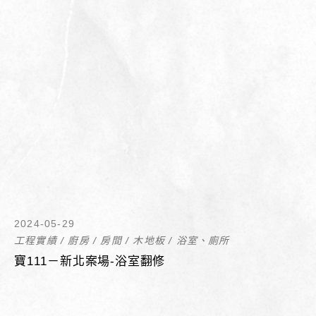
2024-05-29
工程實績
/
廚房
/
房間
/
木地板
/
浴室、廁所
寶111－新北案場-浴室翻修