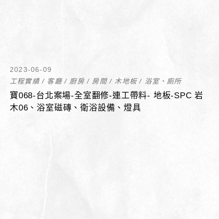
2023-06-09
工程實績
/
客廳
/
廚房
/
房間
/
木地板
/
浴室、廁所
寶068-台北案場-全室翻修-連工帶料- 地板-SPC 岩
木06、浴室磁磚、衛浴設備、燈具