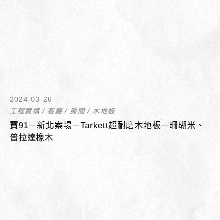
2024-03-26
工程實績
/
客廳
/
房間
/
木地板
寶91－新北案場－Tarkett超耐磨木地板－珊瑚米、
普拉達橡木