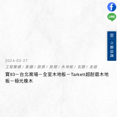
2024-03-27
工程實績
/
客廳
/
廚房
/
房間
/
木地板
/
玄關
/
走道
寶93－台北案場－全室木地板－Tarkett超耐磨木地
板－極光橡木