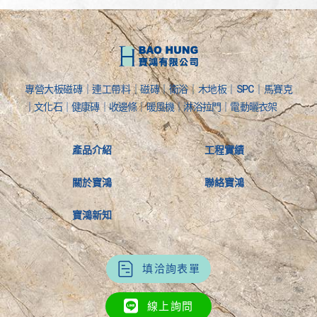
專營大板磁磚｜連工帶料｜磁磚｜衛浴｜木地板｜SPC｜馬賽克
｜文化石｜健康磚｜收邊條｜暖風機｜淋浴拉門｜電動曬衣架
產品介紹
工程實績
關於寶鴻
聯絡寶鴻
寶鴻新知
填洽詢表單
線上詢問