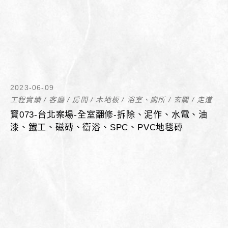
2023-06-09
工程實績
/
客廳
/
房間
/
木地板
/
浴室、廁所
/
玄關
/
走道
寶073-台北案場-全室翻修-拆除、泥作、水電、油
漆、鐡工、磁磚、衞浴、SPC、PVC地毯磚