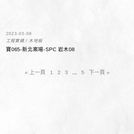
2023-03-08
工程實績
/
木地板
寶065-新北案場-SPC 岩木08
« 上一頁
1
2
3
...
5
下一頁 »