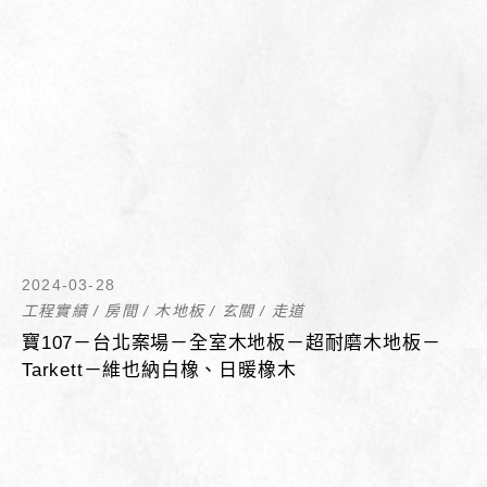
2024-03-28
工程實績
/
房間
/
木地板
/
玄關
/
走道
寶107－台北案場－全室木地板－超耐磨木地板－
Tarkett－維也納白橡、日暖橡木