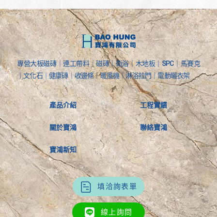
專營大板磁磚｜連工帶料｜磁磚｜衛浴｜木地板｜SPC｜馬賽克
｜文化石｜健康磚｜收邊條｜暖風機｜淋浴拉門｜電動曬衣架
產品介紹
工程實績
關於寶鴻
聯絡寶鴻
寶鴻新知
填洽詢表單
線上詢問