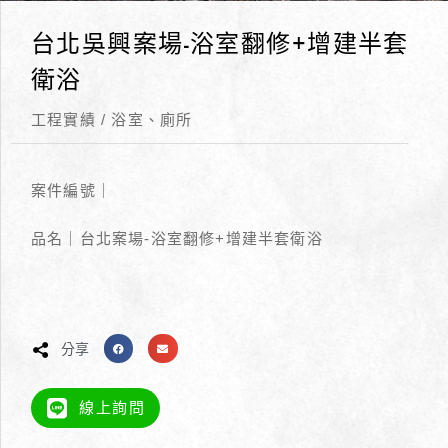
台北吳興案場-浴室翻修+增建半套
衛浴
工程實績
/
浴室、廁所
案件編號｜
品名｜台北案場-浴室翻修+增建半套衛浴
分享
線上詢問