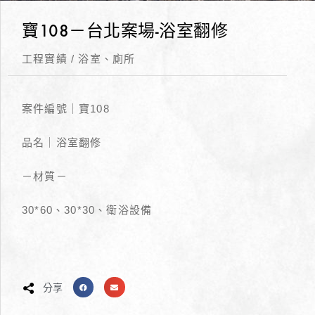
寶108－台北案場-浴室翻修
工程實績
/
浴室、廁所
案件編號｜寶108
品名｜浴室翻修
－材質－
30*60、30*30、衛浴設備
分享