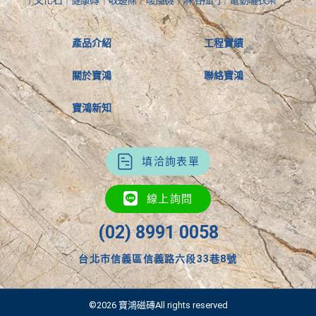
產品介紹
工程實績
關於寶鴻
聯絡寶鴻
寶鴻新知
填洽詢表單
線上詢問
(02) 8991 0058
台北市信義區信義路六段33巷8號
©2026 寶鴻磁磚All rights reserved