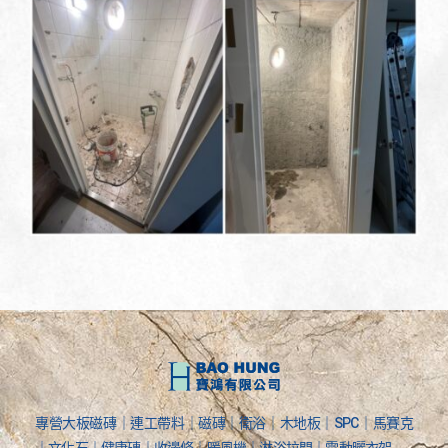
專營大板磁磚｜連工帶料｜磁磚｜衛浴｜木地板｜SPC｜馬賽克
｜文化石｜健康磚｜收邊條｜暖風機｜淋浴拉門｜電動曬衣架