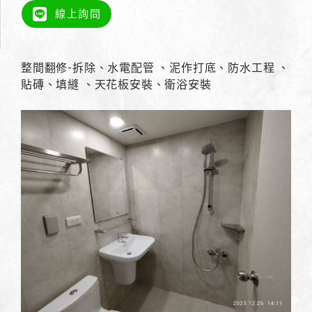
線上詢問
整間翻修-拆除、水電配管 、泥作打底、防水工程 、
貼磚、填縫 、天花板安裝、衛浴安裝