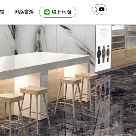
績
聯絡寶鴻
線上詢問