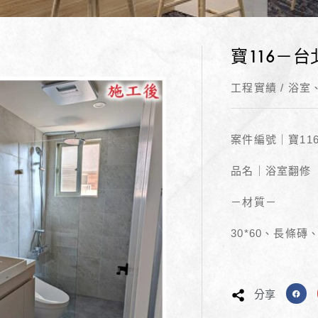
寶116－
工程實績
/
浴室
案件編號｜寶11
品名｜浴室翻修
－材質－
30*60、長條磚
分享