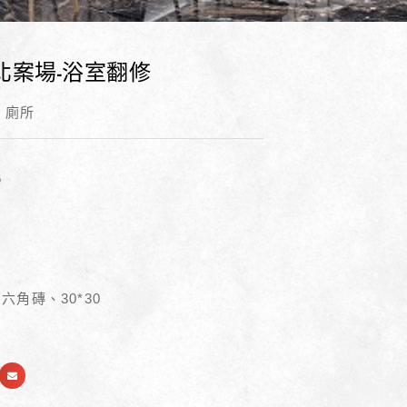
台北案場-浴室翻修
、廁所
6
、六角磚、30*30