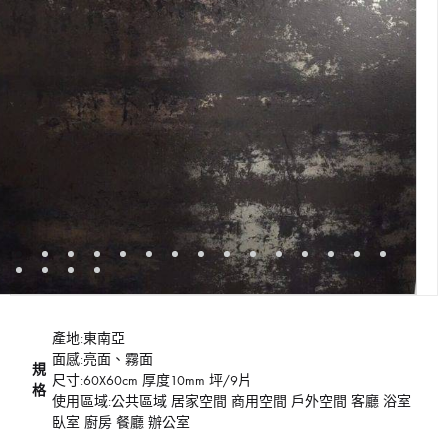
產地:東南亞
面感:亮面、霧面
規
尺寸:60X60cm 厚度10mm 坪/9片
格
使用區域:公共區域 居家空間 商用空間 戶外空間 客廳 浴室
臥室 廚房 餐廳 辦公室