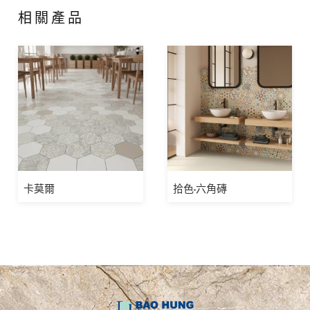
相關產品
卡莫爾
拾色-六角磚