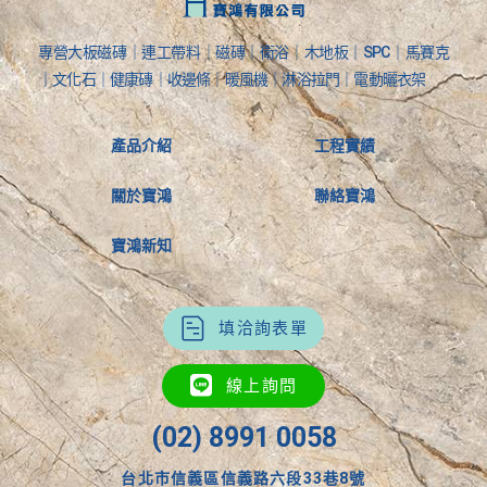
專營大板磁磚｜連工帶料｜磁磚｜衛浴｜木地板｜SPC｜馬賽克
｜文化石｜健康磚｜收邊條｜暖風機｜淋浴拉門｜電動曬衣架
產品介紹
工程實績
關於寶鴻
聯絡寶鴻
寶鴻新知
填洽詢表單
線上詢問
(02) 8991 0058
台北市信義區信義路六段33巷8號