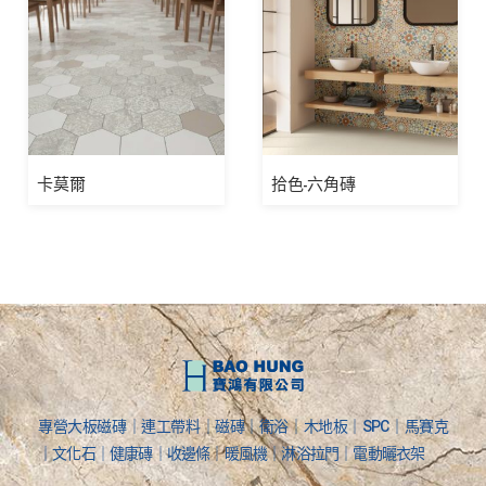
卡莫爾
拾色-六角磚
專營大板磁磚｜連工帶料｜磁磚｜衛浴｜木地板｜SPC｜馬賽克
｜文化石｜健康磚｜收邊條｜暖風機｜淋浴拉門｜電動曬衣架