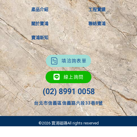
產品介紹
工程實績
關於寶鴻
聯絡寶鴻
寶鴻新知
填洽詢表單
線上詢問
(02) 8991 0058
台北市信義區信義路六段33巷8號
©2026 寶鴻磁磚All rights reserved
Designed by 優美地設計