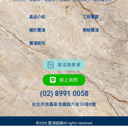
產品介紹
工程實績
關於寶鴻
聯絡寶鴻
寶鴻新知
填洽詢表單
線上詢問
(02) 8991 0058
台北市信義區信義路六段33巷8號
©2026 寶鴻磁磚All rights reserved