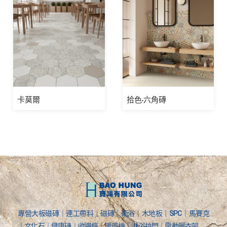
卡莫爾
拾色-六角磚
專營大板磁磚｜連工帶料｜磁磚｜衛浴｜木地板｜SPC｜馬賽克
｜文化石｜健康磚｜收邊條｜暖風機｜淋浴拉門｜電動曬衣架