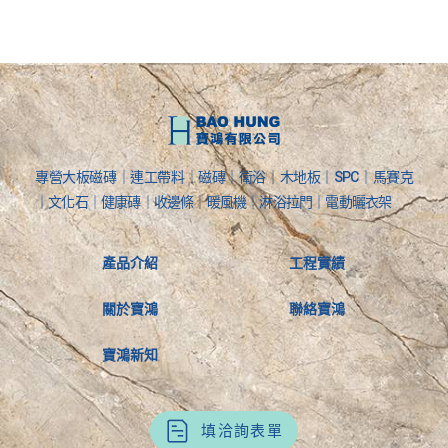
專營大板磁磚｜連工帶料｜磁磚｜衛浴｜木地板｜SPC｜馬賽克
｜文化石｜健康磚｜收邊條｜暖風機｜淋浴拉門｜電動曬衣架
產品介紹
工程實績
關於寶鴻
聯絡寶鴻
寶鴻新知
填洽詢表單