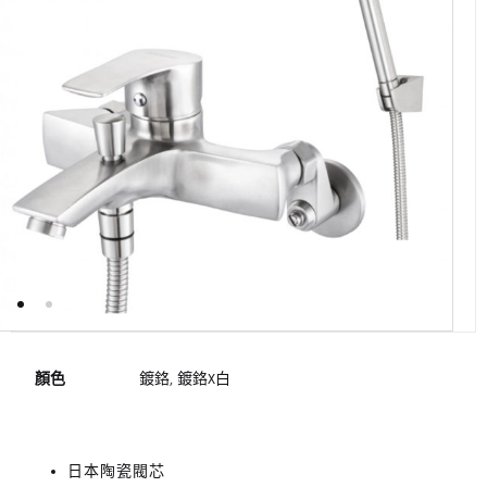
顏色
鍍鉻, 鍍鉻X白
日本陶瓷閥芯