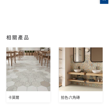
相關產品
卡莫爾
拾色-六角磚