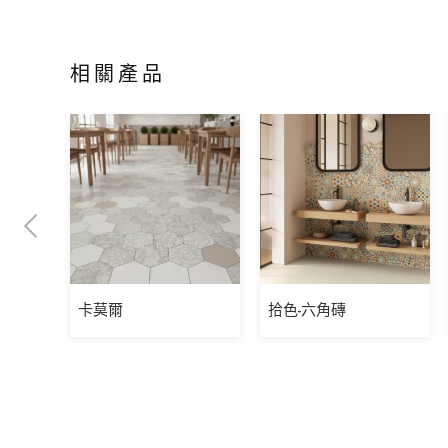
相關產品
卡莫爾
拾色-六角磚