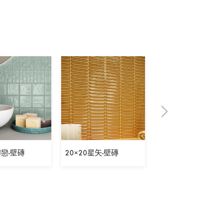
初戀-壁磚
20×20星矢-壁磚
5×30表參道之丘-