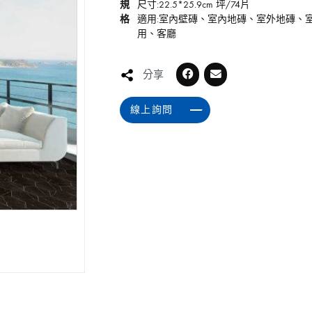
規
尺寸:22.5*25.9cm 坪/74片
格
適用:室內壁磚、室內地磚、室外地磚、
用、客廳
分享
線上詢問