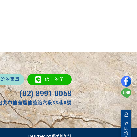
填洽詢表單
線上詢問
(02) 8991 0058
台北市信義區信義路六段33巷8號
Designed by 優美地設計