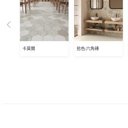
卡莫爾
拾色-六角磚