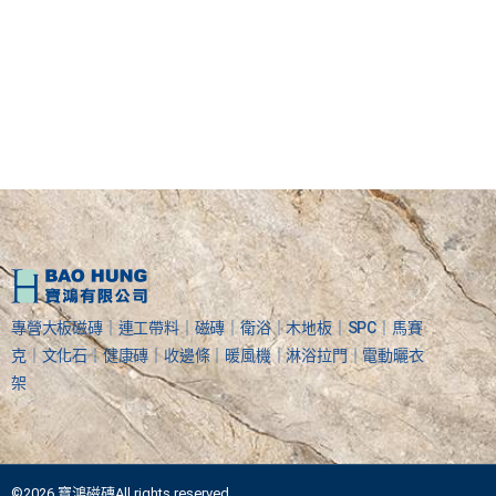
專營大板磁磚｜連工帶料｜磁磚｜衛浴｜木地板｜SPC｜馬賽
克｜文化石｜健康磚｜收邊條｜暖風機｜淋浴拉門｜電動曬衣
架
©2026 寶鴻磁磚All rights reserved