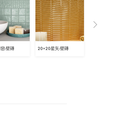
初戀-壁磚
20×20星矢-壁磚
5×30表參道之丘-