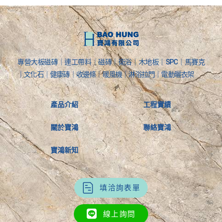
專營大板磁磚｜連工帶料｜磁磚｜衛浴｜木地板｜SPC｜馬賽克
｜文化石｜健康磚｜收邊條｜暖風機｜淋浴拉門｜電動曬衣架
產品介紹
工程實績
關於寶鴻
聯絡寶鴻
寶鴻新知
填洽詢表單
線上詢問