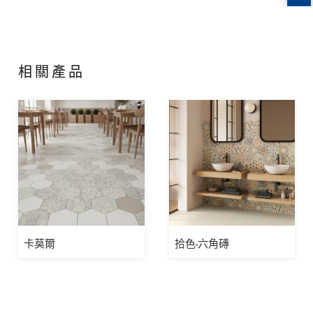
相關產品
卡莫爾
拾色-六角磚