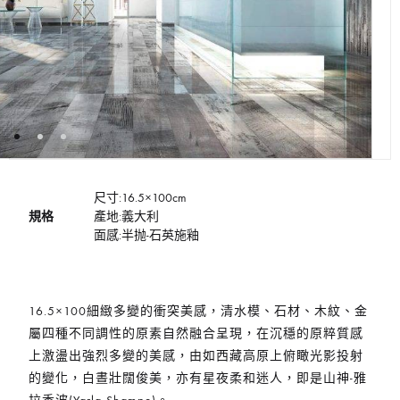
尺寸:16.5×100cm
規格
產地:義大利
面感:半抛-石英施釉
16.5×100細緻多變的衝突美感，清水模、石材、木紋、金
屬四種不同調性的原素自然融合呈現，在沉穩的原粹質感
上激盪出強烈多變的美感，由如西藏高原上俯瞰光影投射
的變化，白晝壯闊俊美，亦有星夜柔和迷人，即是山神-雅