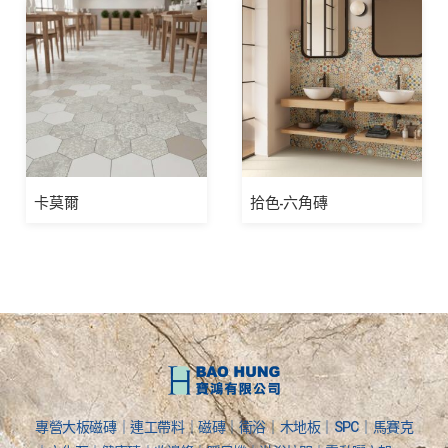
卡莫爾
拾色-六角磚
專營大板磁磚｜連工帶料｜磁磚｜衛浴｜木地板｜SPC｜馬賽克