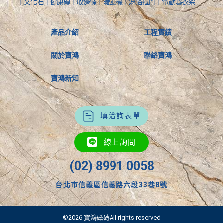
｜文化石｜健康磚｜收邊條｜暖風機｜淋浴拉門｜電動曬衣架
產品介紹
工程實績
關於寶鴻
聯絡寶鴻
寶鴻新知
填洽詢表單
線上詢問
(02) 8991 0058
台北市信義區信義路六段33巷8號
©2026 寶鴻磁磚All rights reserved