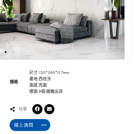
尺寸:120*260*0.7mm
產地:西班牙
規格
面感:亮面
模面:8個-隨機出貨
分享
線上詢問