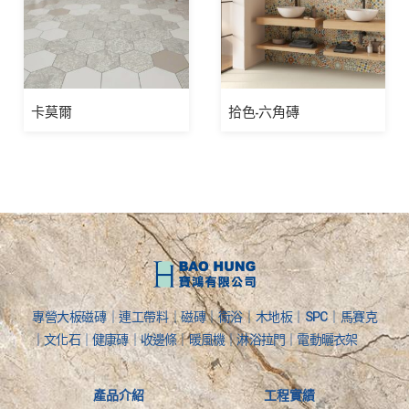
卡莫爾
拾色-六角磚
專營大板磁磚｜連工帶料｜磁磚｜衛浴｜木地板｜SPC｜馬賽克
｜文化石｜健康磚｜收邊條｜暖風機｜淋浴拉門｜電動曬衣架
產品介紹
工程實績