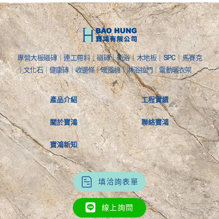
專營大板磁磚｜連工帶料｜磁磚｜衛浴｜木地板｜SPC｜馬賽克
｜文化石｜健康磚｜收邊條｜暖風機｜淋浴拉門｜電動曬衣架
產品介紹
工程實績
關於寶鴻
聯絡寶鴻
寶鴻新知
填洽詢表單
線上詢問