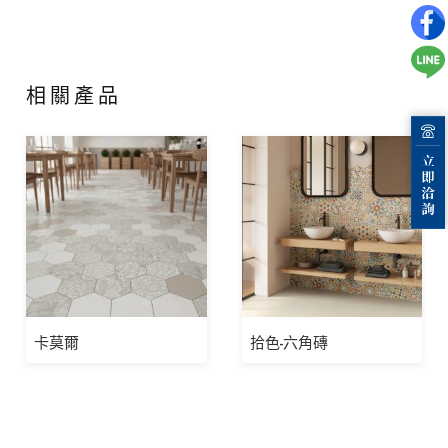
相關產品
卡莫爾
拾色-六角磚