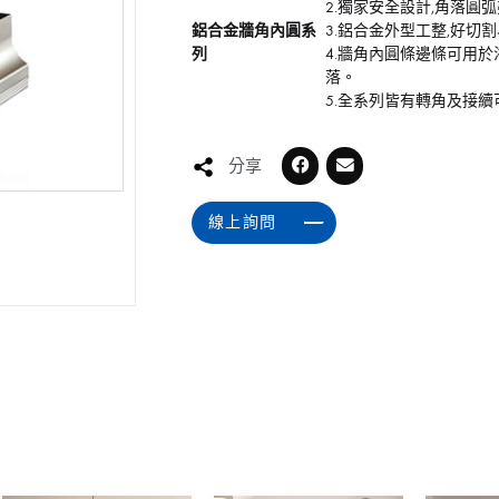
2.獨家安全設計,角落圓
鋁合金牆角內圓系
3.鋁合金外型工整,好切
列
4.牆角內圓條邊條可用
落。
5.全系列皆有轉角及接續
分享
線上詢問