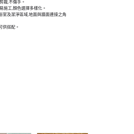
弧剪裁,不傷手。
割易施工,顏色選擇多樣化。
於浴室及潔淨區域,地面與牆面連接之角
可供搭配。