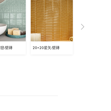
初戀-壁磚
20×20星矢-壁磚
5×30表參道之丘-