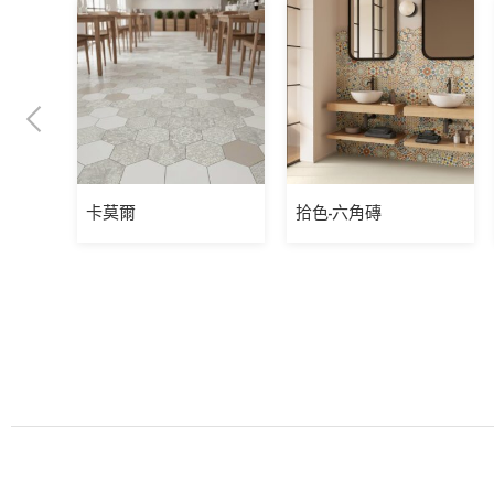
卡莫爾
拾色-六角磚