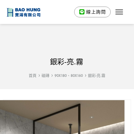
線上詢問
銀彩-亮.霧
首頁
磁磚
90X180、80X160
銀彩-亮.霧