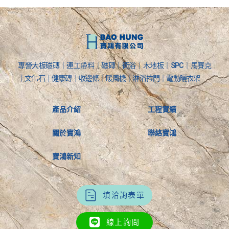
專營大板磁磚｜連工帶料｜磁磚｜衛浴｜木地板｜SPC｜馬賽克
｜文化石｜健康磚｜收邊條｜暖風機｜淋浴拉門｜電動曬衣架
產品介紹
工程實績
關於寶鴻
聯絡寶鴻
寶鴻新知
填洽詢表單
線上詢問