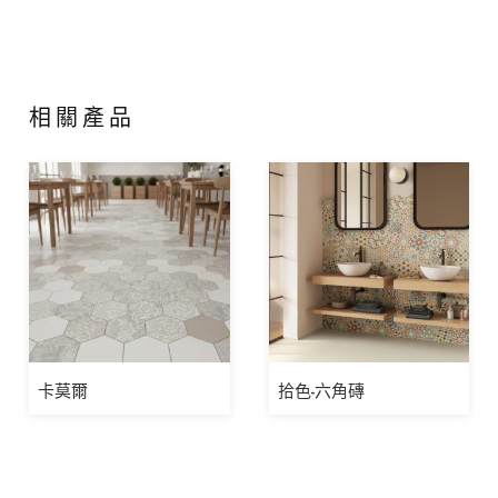
相關產品
卡莫爾
拾色-六角磚