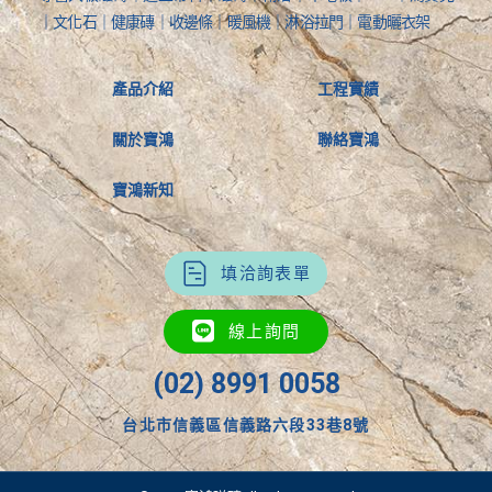
｜文化石｜健康磚｜收邊條｜暖風機｜淋浴拉門｜電動曬衣架
產品介紹
工程實績
關於寶鴻
聯絡寶鴻
寶鴻新知
填洽詢表單
線上詢問
(02) 8991 0058
台北市信義區信義路六段33巷8號