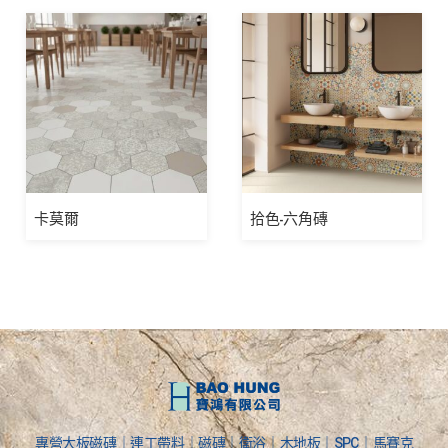
卡莫爾
拾色-六角磚
專營大板磁磚｜連工帶料｜磁磚｜衛浴｜木地板｜SPC｜馬賽克