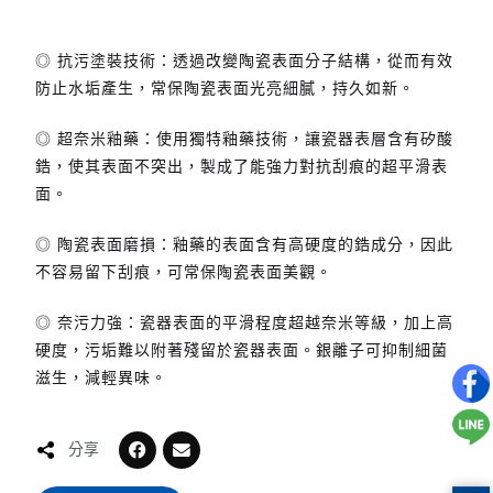
◎
抗污塗裝技術
：
透過改變陶瓷表面分子結構，從而有效
防止水垢產生，常保陶瓷表面光亮細膩，持久如新。
◎
超奈米釉藥
：
使用獨特釉藥技術，讓瓷器表層含有矽酸
鋯，使其表面不突出，製成了能強力對抗刮痕的超平滑表
面。
◎
陶瓷表面磨損
：
釉藥的表面含有高硬度的
鋯成分，因此
不容易留下刮痕，可常保陶瓷表面美觀
。
◎
奈污力強
：
瓷器表面的平滑程度超越奈米等級，加上高
硬度，污垢難以附著殘留於瓷器表面。銀離子可抑制細菌
滋生，減輕異味。
分享