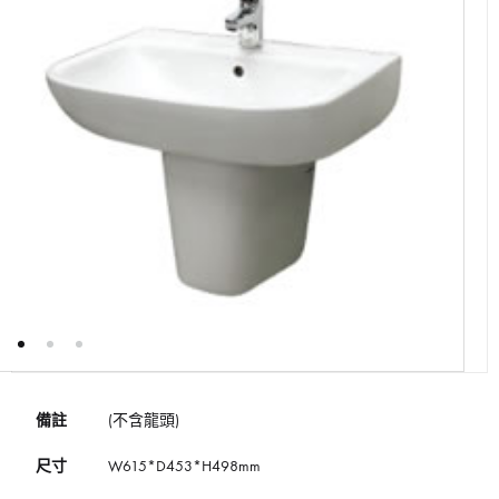
備註
(不含龍頭)
尺寸
W615*D453*H498mm