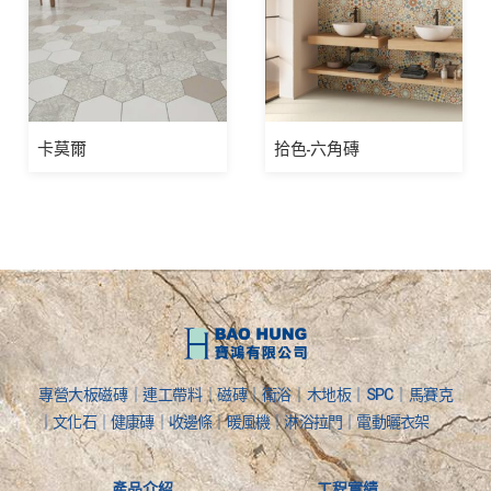
卡莫爾
拾色-六角磚
專營大板磁磚｜連工帶料｜磁磚｜衛浴｜木地板｜SPC｜馬賽克
｜文化石｜健康磚｜收邊條｜暖風機｜淋浴拉門｜電動曬衣架
產品介紹
工程實績