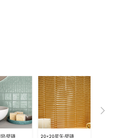
初戀-壁磚
20×20星矢-壁磚
5×30表參道之丘-