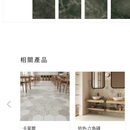
相關產品
卡莫爾
拾色-六角磚