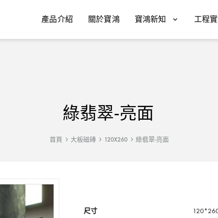
產品介紹
關於寶鴻
寶鴻新知
工程實
綠翡翠-亮面
首頁
大板磁磚
120X260
綠翡翠-亮面
尺寸
120*26