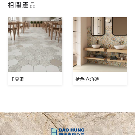
相關產品
卡莫爾
拾色-六角磚