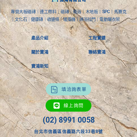
專營大板磁磚｜連工帶料｜磁磚｜衛浴｜木地板｜SPC｜馬賽克
｜文化石｜健康磚｜收邊條｜暖風機｜淋浴拉門｜電動曬衣架
產品介紹
工程實績
關於寶鴻
聯絡寶鴻
寶鴻新知
填洽詢表單
線上詢問
(02) 8991 0058
台北市信義區信義路六段33巷8號