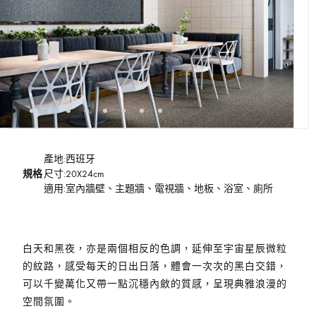
產地:西班牙
規格
尺寸:20X24cm
適用:室內牆壁、主題牆、電視牆、地板、浴室、廁所
白天和黑夜，亦是兩個相反的色調，延伸至宇宙星辰微粒
的紋路，感受每天的日出日落，體會一次次的黑白交錯，
可以千變萬化又帶一點沉穩內斂的質感，呈現典雅浪漫的
空間氛圍。