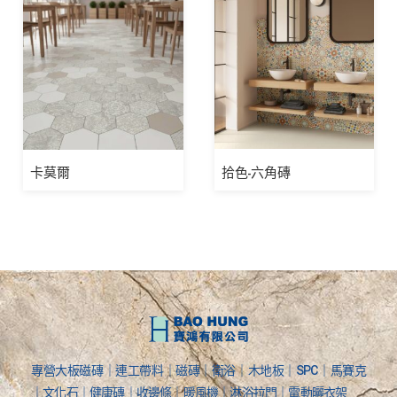
卡莫爾
拾色-六角磚
專營大板磁磚｜連工帶料｜磁磚｜衛浴｜木地板｜SPC｜馬賽克
｜文化石｜健康磚｜收邊條｜暖風機｜淋浴拉門｜電動曬衣架