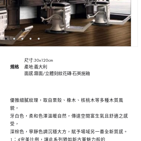
尺寸:30x120cm
規格
產地:義大利
面感:霧面/立體刻紋花磚-石英施釉
優雅細膩紋理，取自栗殼、橡木、核桃木等多種木質風
貌，
牙白色，柔和色澤溫暖自然，傳達空間富生氣且舒適之感
受，
深棕色，寧靜色調沉穩大方，賦予場域另一番全新質感。
1：4完美比例，讓此系列猶如新古董魅力般的