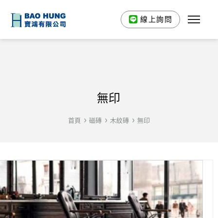
線上詢問
無印
首頁
磁磚
木紋磚
無印