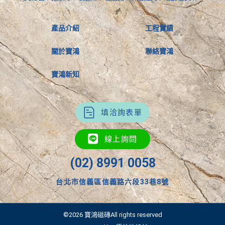
產品介紹
工程實績
關於寶鴻
聯絡寶鴻
寶鴻新知
填洽詢表單
線上詢問
(02) 8991 0058
台北市信義區信義路六段33巷8號
©2026 寶鴻磁磚All rights reserved