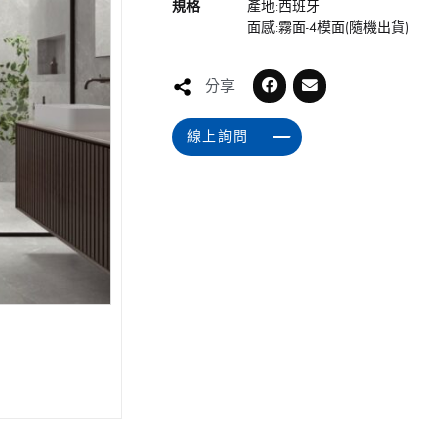
規格
產地:西班牙
面感:霧面-4模面(隨機出貨)
分享
線上詢問