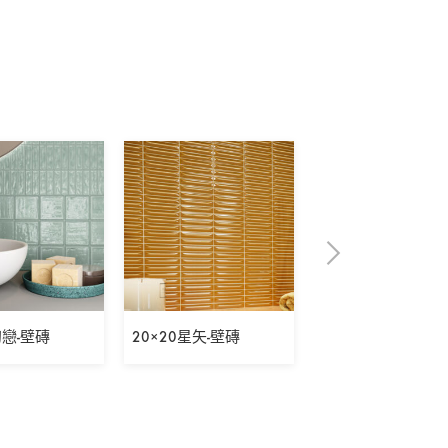
初戀-壁磚
20×20星矢-壁磚
5×30表參道之丘-