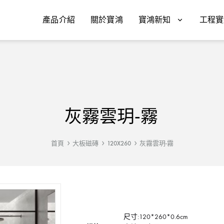
產品介紹
關於寶鴻
寶鴻新知
工程實
灰霧雲玥-霧
首頁
大板磁磚
120X260
灰霧雲玥-霧
尺寸:120*260*0.6cm