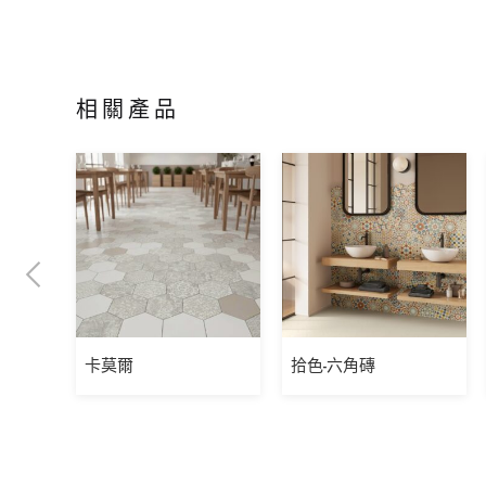
相關產品
卡莫爾
拾色-六角磚