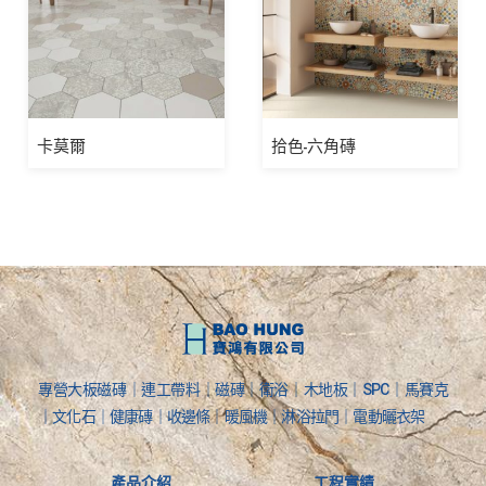
卡莫爾
拾色-六角磚
專營大板磁磚｜連工帶料｜磁磚｜衛浴｜木地板｜SPC｜馬賽克
｜文化石｜健康磚｜收邊條｜暖風機｜淋浴拉門｜電動曬衣架
產品介紹
工程實績