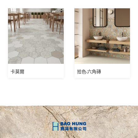
卡莫爾
拾色-六角磚