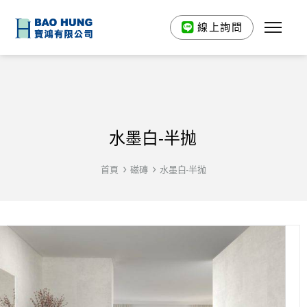
線上詢問
水墨白-半抛
首頁
磁磚
水墨白-半抛