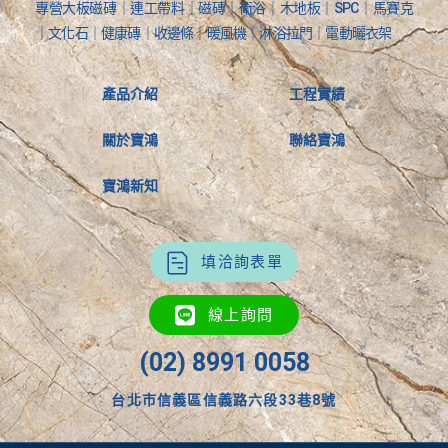
專營大板磁磚｜連工帶料｜磁磚｜衛浴｜木地板｜SPC｜馬賽克
｜文化石｜健康磚｜收邊條｜暖風機｜淋浴拉門｜電動曬衣架
產品介紹
工程實績
關於寶鴻
聯絡寶鴻
寶鴻新知
填洽詢表單
線上詢問
(02) 8991 0058
台北市信義區信義路六段33巷8號