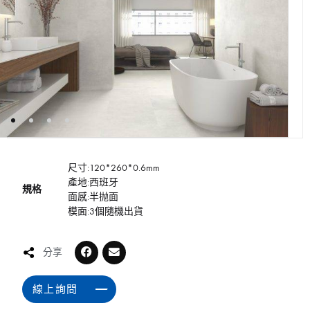
尺寸:120*260*0.6mm
產地:西班牙
規格
面感:半抛面
模面:3個隨機出貨
分享
線上詢問