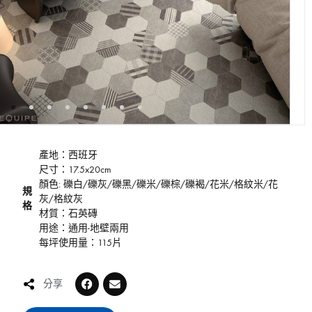
產地：西班牙
尺寸：17.5x20cm
顏色: 礫白/礫灰/礫黑/礫米/礫棕/礫褐/花米/格紋米/花
規
灰/格紋灰
格
材質：石英磚
用途：通用-地壁兩用
每坪使用量：115片
分享