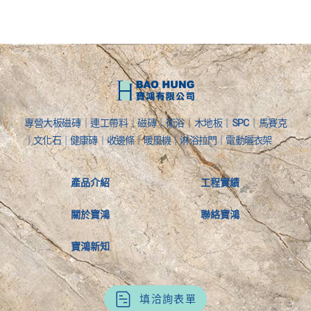
專營大板磁磚｜連工帶料｜磁磚｜衛浴｜木地板｜SPC｜馬賽克
｜文化石｜健康磚｜收邊條｜暖風機｜淋浴拉門｜電動曬衣架
產品介紹
工程實績
關於寶鴻
聯絡寶鴻
寶鴻新知
填洽詢表單