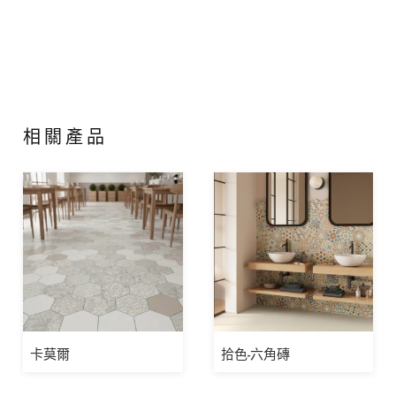
相關產品
卡莫爾
拾色-六角磚