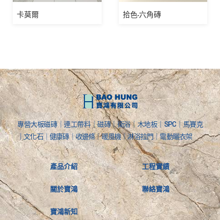
卡莫爾
拾色-六角磚
專營大板磁磚｜連工帶料｜磁磚｜衛浴｜木地板｜SPC｜馬賽克
｜文化石｜健康磚｜收邊條｜暖風機｜淋浴拉門｜電動曬衣架
產品介紹
工程實績
關於寶鴻
聯絡寶鴻
寶鴻新知