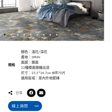
顏色：淺花/深花
產地：SPAIN
面感：霧面
規格
22種模面隨機出貨
尺寸：23.2*26.7cm @坪70片
適用區域：室內外地壁磚
分享
線上詢問