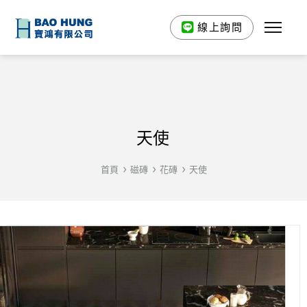
線上詢問
天使
首頁
磁磚
花磚
天使