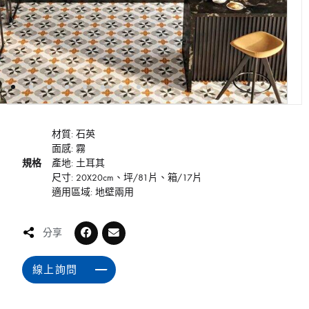
材質: 石英
面感: 霧
規格
產地: 土耳其
尺寸: 20X20cm、坪/81片、箱/17片
適用區域: 地壁兩用
分享
線上詢問