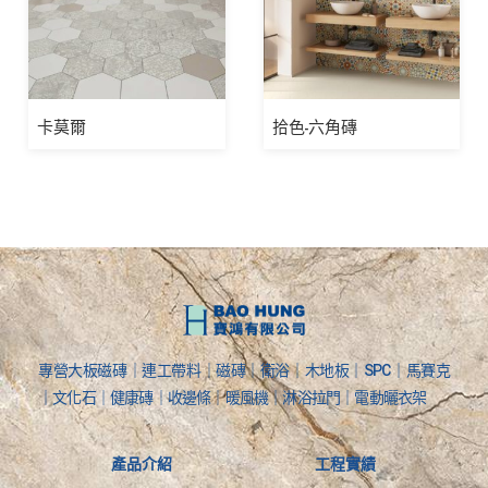
卡莫爾
拾色-六角磚
專營大板磁磚｜連工帶料｜磁磚｜衛浴｜木地板｜SPC｜馬賽克
｜文化石｜健康磚｜收邊條｜暖風機｜淋浴拉門｜電動曬衣架
產品介紹
工程實績