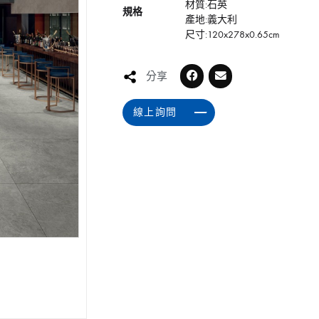
材質:石英
規格
產地:義大利
尺寸:120x278x0.65cm
分享
線上詢問