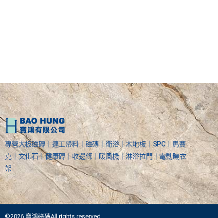
專營大板磁磚｜連工帶料｜磁磚｜衛浴｜木地板｜SPC｜馬賽
克｜文化石｜健康磚｜收邊條｜暖風機｜淋浴拉門｜電動曬衣
架
©2026 寶鴻磁磚All rights reserved