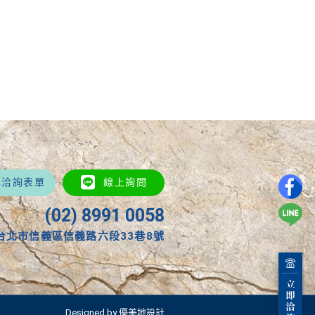
填洽詢表單
線上詢問
(02) 8991 0058
台北市信義區信義路六段33巷8號
Designed by 優美地設計