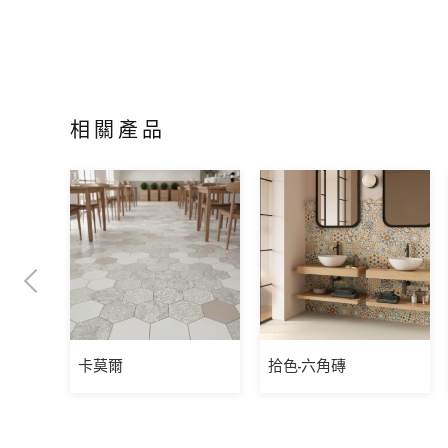
相關產品
卡莫爾
拾色-六角磚