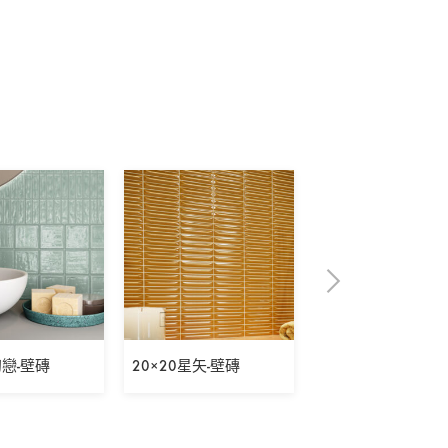
初戀-壁磚
20×20星矢-壁磚
5×30表參道之丘-