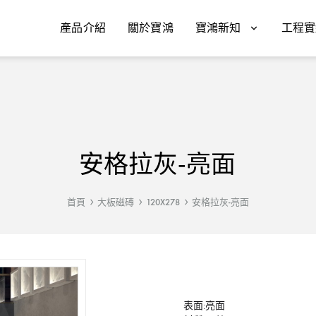
產品介紹
關於寶鴻
寶鴻新知
工程實
安格拉灰-亮面
首頁
大板磁磚
120X278
安格拉灰-亮面
表面:亮面