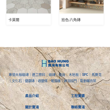
卡莫爾
拾色-六角磚
專營大板磁磚｜連工帶料｜磁磚｜衛浴｜木地板｜SPC｜馬賽克
｜文化石｜健康磚｜收邊條｜暖風機｜淋浴拉門｜電動曬衣架
產品介紹
工程實績
關於寶鴻
聯絡寶鴻