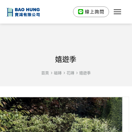
線上詢問
嬉遊季
首頁
磁磚
花磚
嬉遊季