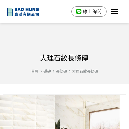
線上詢問
大理石紋長條磚
首頁
磁磚
長條磚
大理石紋長條磚