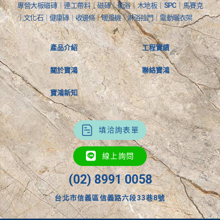
專營大板磁磚｜連工帶料｜磁磚｜衛浴｜木地板｜SPC｜馬賽克
｜文化石｜健康磚｜收邊條｜暖風機｜淋浴拉門｜電動曬衣架
產品介紹
工程實績
關於寶鴻
聯絡寶鴻
寶鴻新知
填洽詢表單
線上詢問
(02) 8991 0058
台北市信義區信義路六段33巷8號