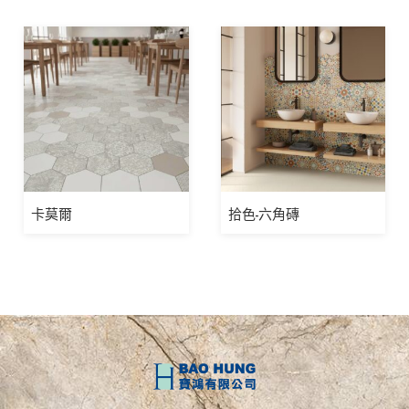
卡莫爾
拾色-六角磚